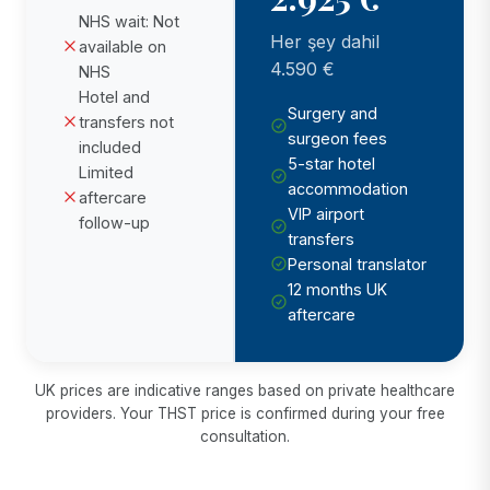
NHS wait: Not
Her şey dahil
available on
4.590 €
NHS
Hotel and
Surgery and
transfers not
surgeon fees
included
5-star hotel
Limited
accommodation
aftercare
VIP airport
follow-up
transfers
Personal translator
12 months UK
aftercare
UK prices are indicative ranges based on private healthcare
providers. Your THST price is confirmed during your free
consultation.