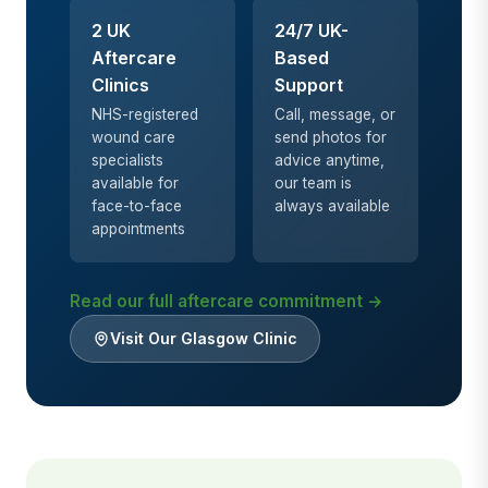
2 UK
24/7 UK-
Aftercare
Based
Clinics
Support
NHS-registered
Call, message, or
wound care
send photos for
specialists
advice anytime,
available for
our team is
face-to-face
always available
appointments
Read our full aftercare commitment →
Visit Our Glasgow Clinic