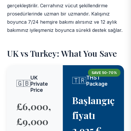
gerçekleştirilir. Cerrahınız vücut şekillendirme
prosedürlerinde uzman bir uzmandır. Kalışınız
boyunca 7/24 hemşire bakımı alırsınız ve 12 aylık
bakımınız iyileşmeniz boyunca sürekli destek sağlar.
UK vs Turkey: What You Save
SAVE 50-70%
UK
THST
🇹🇷
🇬🇧
Private
Package
Price
Başlangıç
£6,000,
fiyatı
£9,000
2.925 €