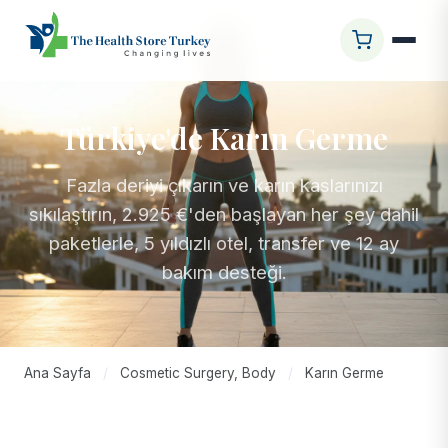
Türkiye'de Karın Germe
Fazla deriyi çıkarın ve karın kaslarınızı
sıkılaştırın, 2.925 €'den başlayan her şey dahil
paketlerle, 5 yıldızlı otel, transfer ve 12 ay
bakım desteği.
Ana Sayfa
/
Cosmetic Surgery, Body
/
Karın Germe