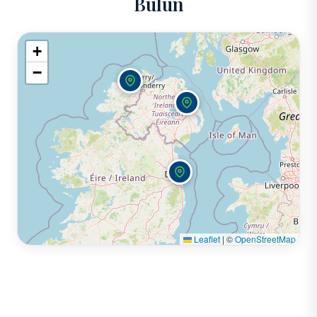
Bulun
+
−
Leaflet
|
©
OpenStreetMap