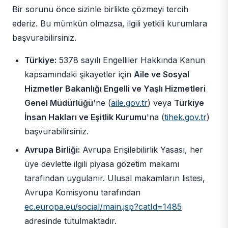
Bir sorunu önce sizinle birlikte çözmeyi tercih
ederiz. Bu mümkün olmazsa, ilgili yetkili kurumlara
başvurabilirsiniz.
Türkiye:
5378 sayılı Engelliler Hakkında Kanun
kapsamındaki şikayetler için
Aile ve Sosyal
Hizmetler Bakanlığı Engelli ve Yaşlı Hizmetleri
Genel Müdürlüğü
'ne (
aile.gov.tr
) veya
Türkiye
İnsan Hakları ve Eşitlik Kurumu
'na (
tihek.gov.tr
)
başvurabilirsiniz.
Avrupa Birliği:
Avrupa Erişilebilirlik Yasası, her
üye devlette ilgili piyasa gözetim makamı
tarafından uygulanır. Ulusal makamların listesi,
Avrupa Komisyonu tarafından
ec.europa.eu/social/main.jsp?catId=1485
adresinde tutulmaktadır.