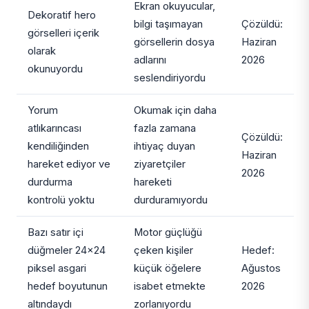
Ekran okuyucular,
Dekoratif hero
bilgi taşımayan
Çözüldü:
görselleri içerik
görsellerin dosya
Haziran
olarak
adlarını
2026
okunuyordu
seslendiriyordu
Yorum
Okumak için daha
atlıkarıncası
fazla zamana
Çözüldü:
kendiliğinden
ihtiyaç duyan
Haziran
hareket ediyor ve
ziyaretçiler
2026
durdurma
hareketi
kontrolü yoktu
durduramıyordu
Bazı satır içi
Motor güçlüğü
düğmeler 24×24
çeken kişiler
Hedef:
piksel asgari
küçük öğelere
Ağustos
hedef boyutunun
isabet etmekte
2026
altındaydı
zorlanıyordu