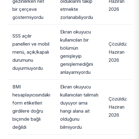
gezinilirken net
olduklarını takip
Haziran
bir çerçeve
etmekte
2026
göstermiyordu
zorlanabiliyordu
Ekran okuyucu
SSS açılır
kullanıcıları bir
panelleri ve mobil
Çözüldü:
bölümün
menü, açık/kapalı
Haziran
genişleyip
durumunu
2026
genişlemediğini
duyurmuyordu
anlayamıyordu
BMI
Ekran okuyucu
hesaplayıcısındaki
kullanıcıları talimatı
Çözüldü:
form etiketleri
duyuyor ama
Haziran
girdilere doğru
hangi alana ait
2026
biçimde bağlı
olduğunu
değildi
bilmiyordu