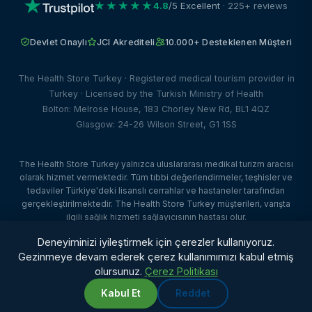
★★★★★
4.8
/5 Excellent
· 225+ reviews
Devlet Onaylı
JCI Akrediteli
10.000+ Desteklenen Müşteri
The Health Store Turkey · Registered medical tourism provider in
Turkey · Licensed by the Turkish Ministry of Health
Bolton: Melrose House, 183 Chorley New Rd, BL1 4QZ
Glasgow: 24-26 Wilson Street, G1 1SS
The Health Store Turkey yalnızca uluslararası medikal turizm aracısı
olarak hizmet vermektedir. Tüm tıbbi değerlendirmeler, teşhisler ve
tedaviler Türkiye'deki lisanslı cerrahlar ve hastaneler tarafından
gerçekleştirilmektedir. The Health Store Turkey müşterileri, varışta
ilgili sağlık hizmeti sağlayıcısının hastası olur.
© 2026 The Health Store Turkey. Tüm hakları saklıdır. · Web Tasarım:
Deneyiminizi iyileştirmek için çerezler kullanıyoruz.
Dataface Ltd ·
Client Portal
Gezinmeye devam ederek çerez kullanımımızı kabul etmiş
olursunuz.
Çerez Politikası
Kabul Et
Reddet
WhatsApp
Chat with us