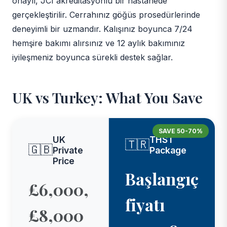
onaylı, JCI akreditasyonlu bir hastanede
gerçekleştirilir. Cerrahınız göğüs prosedürlerinde
deneyimli bir uzmandır. Kalışınız boyunca 7/24
hemşire bakımı alırsınız ve 12 aylık bakımınız
iyileşmeniz boyunca sürekli destek sağlar.
UK vs Turkey: What You Save
SAVE 50-70%
UK
THST
🇹🇷
🇬🇧
Private
Package
Price
Başlangıç
£6,000,
fiyatı
£8,000