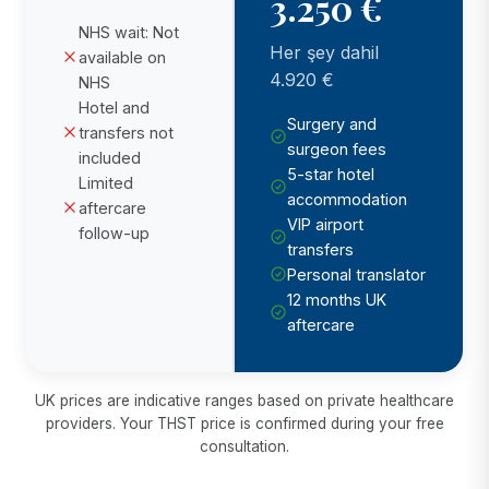
3.250 €
NHS wait: Not
Her şey dahil
available on
4.920 €
NHS
Hotel and
Surgery and
transfers not
surgeon fees
included
5-star hotel
Limited
accommodation
aftercare
VIP airport
follow-up
transfers
Personal translator
12 months UK
aftercare
UK prices are indicative ranges based on private healthcare
providers. Your THST price is confirmed during your free
consultation.