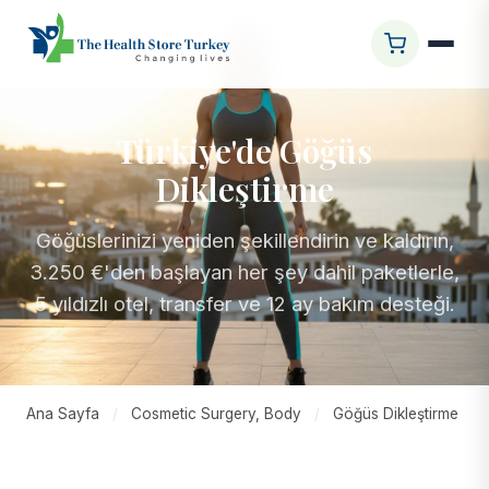
Türkiye'de Göğüs
Dikleştirme
Göğüslerinizi yeniden şekillendirin ve kaldırın,
3.250 €'den başlayan her şey dahil paketlerle,
5 yıldızlı otel, transfer ve 12 ay bakım desteği.
Ana Sayfa
/
Cosmetic Surgery, Body
/
Göğüs Dikleştirme