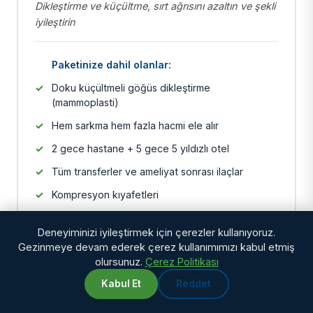
Dikleştirme ve küçültme, sırt ağrısını azaltın ve şekli
iyileştirin
Paketinize dahil olanlar:
Doku küçültmeli göğüs dikleştirme
(mammoplasti)
Hem sarkma hem fazla hacmi ele alır
2 gece hastane + 5 gece 5 yıldızlı otel
Tüm transferler ve ameliyat sonrası ilaçlar
Kompresyon kıyafetleri
12 ay İngiltere merkezli bakım desteği
Deneyiminizi iyileştirmek için çerezler kullanıyoruz.
Gezinmeye devam ederek çerez kullanımımızı kabul etmiş
olursunuz.
Çerez Politikası
Göğüs dikleştirme ayrıca £3.900'den başlayan
Kabul Et
Reddet
WhatsApp
Chat with us
fiyatlarla büyütme (implant) ile birleştirilebilir, hem