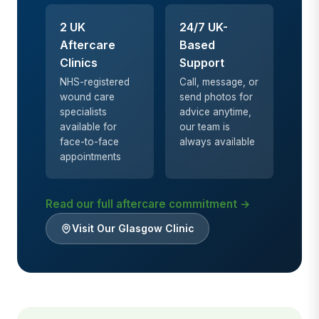
2 UK
24/7 UK-
Aftercare
Based
Clinics
Support
NHS-registered
Call, message, or
wound care
send photos for
specialists
advice anytime,
available for
our team is
face-to-face
always available
appointments
Read our full aftercare commitment →
Visit Our Glasgow Clinic