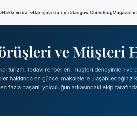
Hakkımızda
Danışma Günleri
Glasgow Clinic
Blog
Mağaza
İle
rüşleri ve Müşteri H
al turizm, tedavi rehberleri, müşteri deneyimleri ve 
eler hakkında en güncel makalelere ulaşabileceğiniz 
n fazla başarılı yolculuğun arkasındaki ekip tarafında