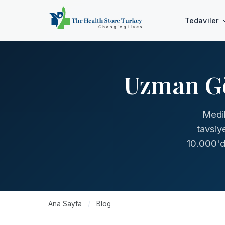
Tedaviler
Uzman Gö
Medik
tavsiy
10.000'de
Ana Sayfa
/
Blog