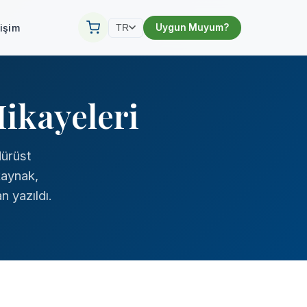
tişim
Uygun Muyum?
TR
ikayeleri
dürüst
kaynak,
n yazıldı.