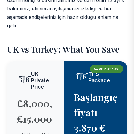
özenli hemşire bakımı alırsınız ve dahil olan 12 aylık
bakımınız, ekibinizin iyileşmenizi izlediği ve her
aşamada endişeleriniz için hazır olduğu anlamına
gelir.
UK vs Turkey: What You Save
SAVE 50-70%
UK
THST
🇹🇷
🇬🇧
Private
Package
Price
Başlangıç
£8,000,
fiyatı
£15,000
3.870 €