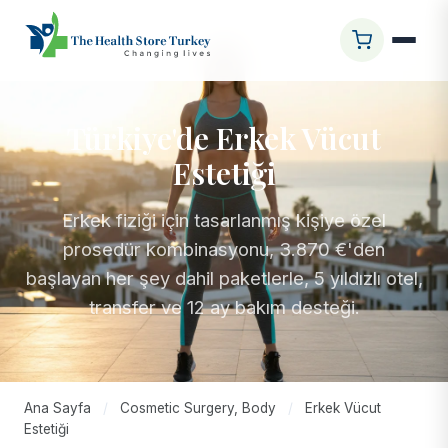
Türkiye'de Erkek Vücut
Estetiği
Erkek fiziği için tasarlanmış kişiye özel
prosedür kombinasyonu, 3.870 €'den
başlayan her şey dahil paketlerle, 5 yıldızlı otel,
transfer ve 12 ay bakım desteği.
Ana Sayfa
/
Cosmetic Surgery, Body
/
Erkek Vücut
Estetiği