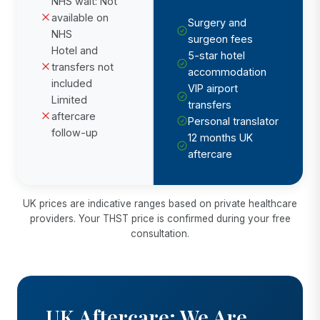
NHS wait: Not
available on
Surgery and
NHS
surgeon fees
Hotel and
5-star hotel
transfers not
accommodation
included
VIP airport
Limited
transfers
aftercare
Personal translator
follow-up
12 months UK
aftercare
UK prices are indicative ranges based on private healthcare
providers. Your THST price is confirmed during your free
consultation.
UK Aftercare: We Are