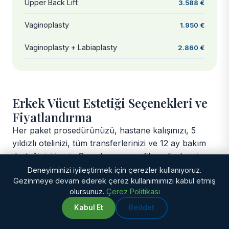
Upper Back Lift
3.588 €
Vaginoplasty
1.950 €
Vaginoplasty + Labiaplasty
2.860 €
Erkek Vücut Estetiği Seçenekleri ve
Fiyatlandırma
Her paket prosedürünüzü, hastane kalışınızı, 5
yıldızlı otelinizi, tüm transferlerinizi ve 12 ay bakım
desteğinizi içerir. Cerrahınız, spesifik endişelerinize
göre doğru kombinasyonu önerecektir.
Deneyiminizi iyileştirmek için çerezler kullanıyoruz.
Gezinmeye devam ederek çerez kullanımımızı kabul etmiş
olursunuz.
Çerez Politikası
EN POPÜLER
Kabul Et
Reddet
Liposuction ile Jinekomasti
WhatsApp
Chat with us