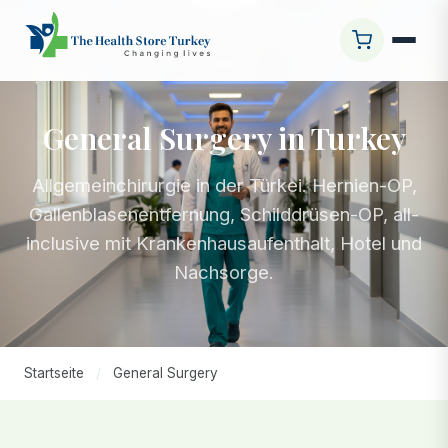
General Surgery in Turkey
Allgemeinchirurgie in der Türkei. Hernien-OP,
Gallenblasenentfernung, Schilddrüsen-OP, all-
inclusive mit Krankenhausaufenthalt, Hotel und
Nachsorge.
Startseite
/
General Surgery