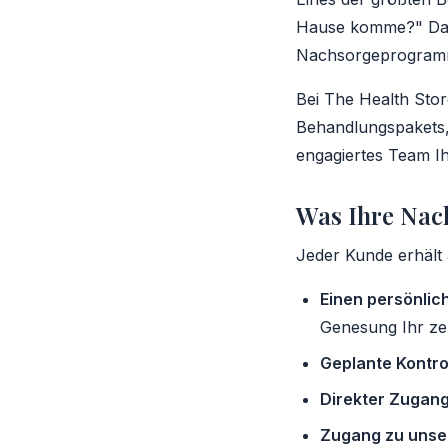
Hause komme?" Das 
Nachsorgeprogramm
Bei The Health Store
Behandlungspakets,
engagiertes Team I
Was Ihre Nac
Jeder Kunde erhält a
Einen persönli
Genesung Ihr zen
Geplante Kontro
Direkter Zugan
Zugang zu unser