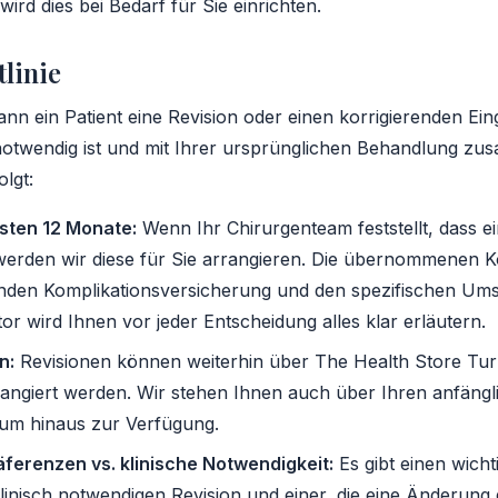
ird dies bei Bedarf für Sie einrichten.
tlinie
ann ein Patient eine Revision oder einen korrigierenden Eing
 notwendig ist und mit Ihrer ursprünglichen Behandlung z
olgt:
rsten 12 Monate:
Wenn Ihr Chirurgenteam feststellt, dass ei
, werden wir diese für Sie arrangieren. Die übernommenen
enden Komplikationsversicherung und den spezifischen Ums
r wird Ihnen vor jeder Entscheidung alles klar erläutern.
n:
Revisionen können weiterhin über The Health Store Tu
angiert werden. Wir stehen Ihnen auch über Ihren anfängl
um hinaus zur Verfügung.
ferenzen vs. klinische Notwendigkeit:
Es gibt einen wich
linisch notwendigen Revision und einer, die eine Änderung