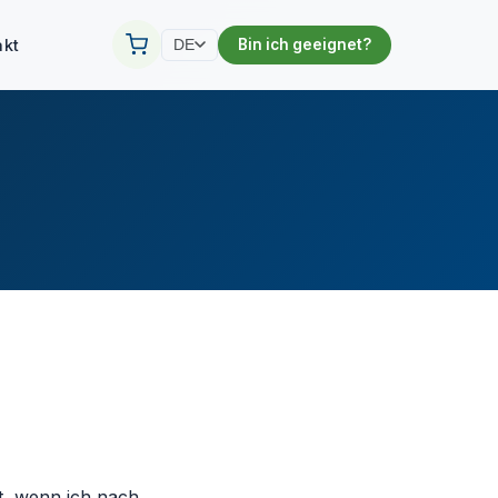
akt
Bin ich geeignet?
DE
t, wenn ich nach