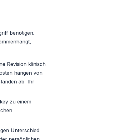
riff benötigen.
usammenhängt,
ne Revision klinisch
 Kosten hängen von
tänden ab, Ihr
rkey zu einem
ichen
tigen Unterschied
 der persönlichen