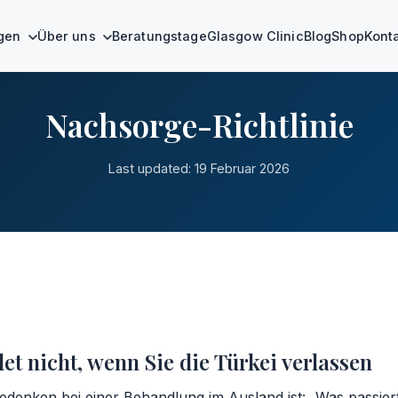
ngen
Über uns
Beratungstage
Glasgow Clinic
Blog
Shop
Kont
Nachsorge-Richtlinie
Last updated: 19 Februar 2026
et nicht, wenn Sie die Türkei verlassen
edenken bei einer Behandlung im Ausland ist: „Was passier