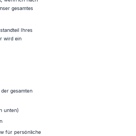
unser gesamtes
standteil Ihres
 wird ein
d der gesamten
n unten)
en
w für persönliche