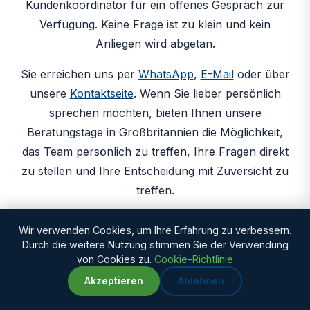
Kundenkoordinator für ein offenes Gespräch zur
Verfügung. Keine Frage ist zu klein und kein
Anliegen wird abgetan.
Sie erreichen uns per
WhatsApp
,
E-Mail
oder über
unsere
Kontaktseite
. Wenn Sie lieber persönlich
sprechen möchten, bieten Ihnen unsere
Beratungstage in Großbritannien die Möglichkeit,
das Team persönlich zu treffen, Ihre Fragen direkt
zu stellen und Ihre Entscheidung mit Zuversicht zu
treffen.
Ihre Sicherheit ist das Fundament, auf dem alles
Wir verwenden Cookies, um Ihre Erfahrung zu verbessern.
andere aufgebaut ist. Sie ist nicht verhandelbar.
Durch die weitere Nutzung stimmen Sie der Verwendung
von Cookies zu.
Cookie-Richtlinie
Akzeptieren
Ablehnen
WhatsApp
Chat with us
Get Your Free Assessment