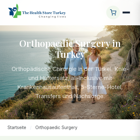
Orthopaedic Surgery in
Turkey
Orthopädische Chirurgie in der Türkei. Knie-
und Hüftersatz, all-inclusive mit
Krankenhausaufenthalt, 5-Sterne-Hotel,
Transfers und Nachsorge.
Startseite
/
Orthopaedic Surgery