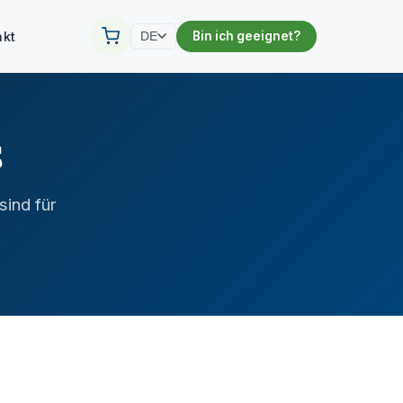
akt
Bin ich geeignet?
DE
s
sind für