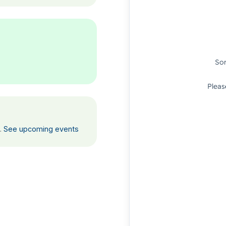
K.
See upcoming events