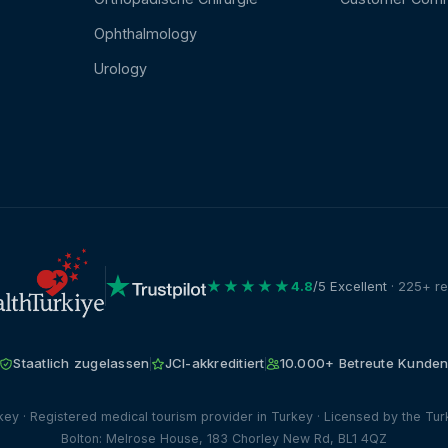
Ophthalmology
Urology
★★★★★
4.8
/5 Excellent
· 225+ r
Staatlich zugelassen
JCI-akkreditiert
10.000+ Betreute Kunde
ey · Registered medical tourism provider in Turkey · Licensed by the Turk
Bolton: Melrose House, 183 Chorley New Rd, BL1 4QZ