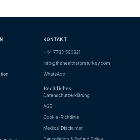
N
KONTAKT
+44 7733 596821
info@thehealthstoreturkey.com
tion
WhatsApp
Rechtliches
Datenschutzerklärung
AGB
Cookie-Richtlinie
Medical Disclaimer
Cancellation & Refund Policy
munity