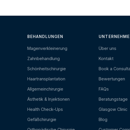
BEHANDLUNGEN
UNTERNEHME
Magenverkleinerung
Über uns
Zahnbehandlung
Kontakt
Schönheitschirurgie
Book a Consulta
Haartransplantation
Bewertungen
Allgemeinchirurgie
FAQs
Ästhetik & Injektionen
Beratungstage
Health Check-Ups
Glasgow Clinic
Gefäßchirurgie
Blog
Orthopädische Chirurgie
Customer Com