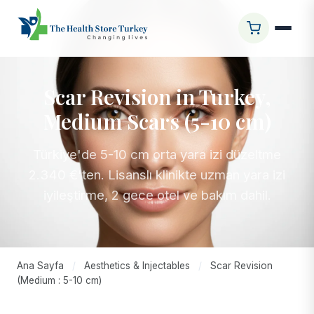
Scar Revision in Turkey,
Medium Scars (5-10 cm)
Türkiye'de 5-10 cm orta yara izi düzeltme
2.340 €'ten. Lisanslı klinikte uzman yara izi
iyileştirme, 2 gece otel ve bakım dahil.
Ana Sayfa
/
Aesthetics & Injectables
/
Scar Revision
(Medium : 5-10 cm)