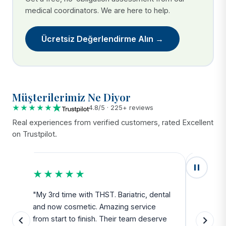
medical coordinators. We are here to help.
Ücretsiz Değerlendirme Alın →
Müşterilerimiz Ne Diyor
★★★★★
4.8/5 · 225+ reviews
Real experiences from verified customers, rated Excellent
on Trustpilot.
★★★★★
★★
u
"My 3rd time with THST. Bariatric, dental
"Exceed
and now cosmetic. Amazing service
SAFE. Fr
from start to finish. Their team deserve
departu