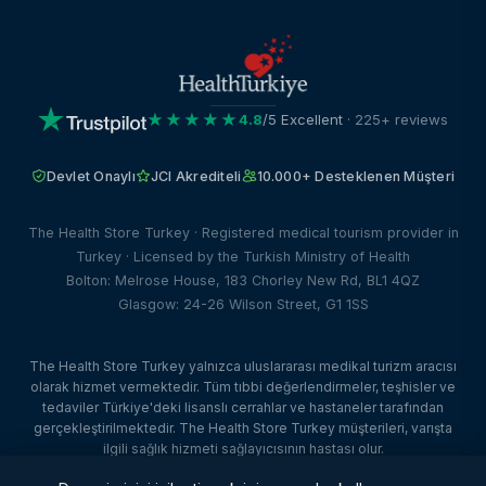
★★★★★
4.8
/5 Excellent
· 225+ reviews
Devlet Onaylı
JCI Akrediteli
10.000+ Desteklenen Müşteri
The Health Store Turkey · Registered medical tourism provider in
Turkey · Licensed by the Turkish Ministry of Health
Bolton: Melrose House, 183 Chorley New Rd, BL1 4QZ
Glasgow: 24-26 Wilson Street, G1 1SS
The Health Store Turkey yalnızca uluslararası medikal turizm aracısı
olarak hizmet vermektedir. Tüm tıbbi değerlendirmeler, teşhisler ve
tedaviler Türkiye'deki lisanslı cerrahlar ve hastaneler tarafından
gerçekleştirilmektedir. The Health Store Turkey müşterileri, varışta
ilgili sağlık hizmeti sağlayıcısının hastası olur.
© 2026 The Health Store Turkey. Tüm hakları saklıdır. · Web Tasarım: