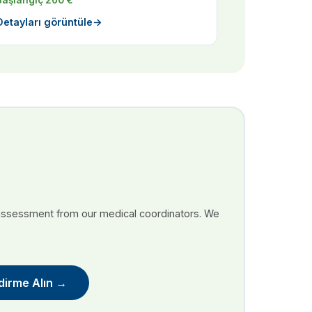
Başlangıç 260 €
Detayları görüntüle
→
 assessment from our medical coordinators. We
dirme Alın →