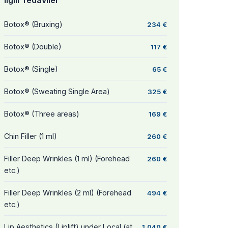
İlgili Tedaviler
Botox® (Bruxing)
234 €
Botox® (Double)
117 €
Botox® (Single)
65 €
Botox® (Sweating Single Area)
325 €
Botox® (Three areas)
169 €
Chin Filler (1 ml)
260 €
Filler Deep Wrinkles (1 ml) (Forehead
260 €
etc.)
Filler Deep Wrinkles (2 ml) (Forehead
494 €
etc.)
Lip Aesthetics (Liplift) under Local (at
1.040 €