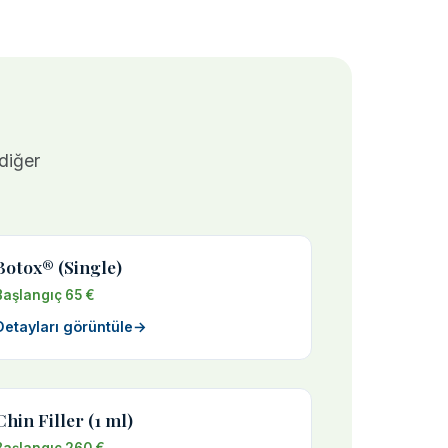
 diğer
Botox® (Single)
Başlangıç 65 €
Detayları görüntüle
→
Chin Filler (1 ml)