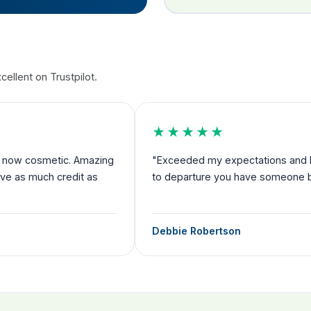
ellent on Trustpilot.
★★★★★
nd now cosmetic. Amazing
"Exceeded my expectations and I fe
rve as much credit as
to departure you have someone by 
Debbie Robertson