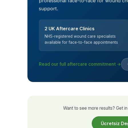
professional face-to-face for wound c
support.
2 UK Aftercare Clinics
NHS-registered wound care specialists
available for face-to-face appointments
Read our full aftercare commitment →
Want to see more results? Get in 
Ücretsiz De