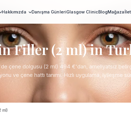
Hakkımızda
Danışma Günleri
Glasgow Clinic
Blog
Mağaza
İle
n Filler (2 ml) in Tu
'de çene dolgusu (2 ml) 494 €'dan, ameliyatsız belir
yonu ve çene hattı tanımı. Hızlı uygulama, iyileşme sü
2 ml)