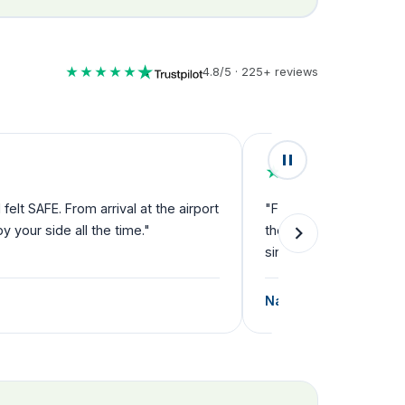
★★★★★
4.8/5 · 225+ reviews
★★★★★
lt SAFE. From arrival at the airport
"Fantastic service fro
your side all the time."
they can't do enough f
single step."
Natalie