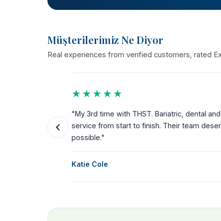
Müşterilerimiz Ne Diyor
Real experiences from verified customers, rated Exc
★★★★★
the way.
"My 3rd time with THST. Bariatric, dental a
ks for
service from start to finish. Their team dese
possible."
Katie Cole