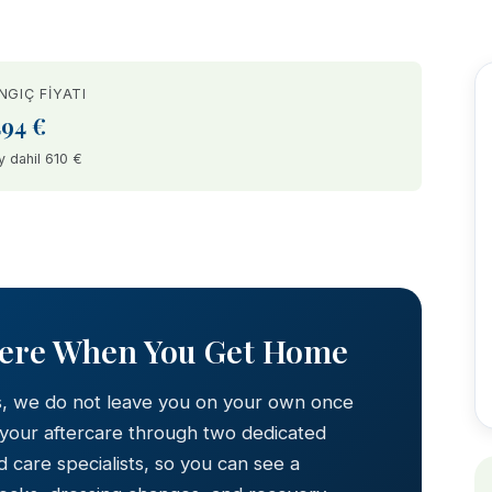
NGIÇ FIYATI
494 €
y dahil 610 €
AFTER
Here When You Get Home
s, we do not leave you on your own once
 your aftercare through two dedicated
 care specialists, so you can see a