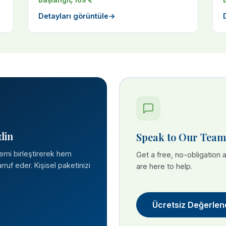
Başlangıç 169 €
Detayları görüntüle
→
din
Speak to Our Team
lemi birleştirerek hem
Get a free, no-obligation
ruf eder. Kişisel paketinizi
are here to help.
Ücretsiz Değerlen