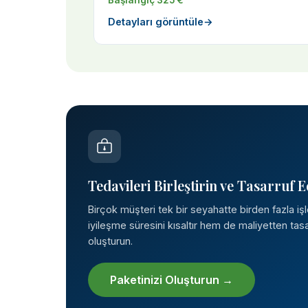
Başlangıç 325 €
Detayları görüntüle
→
Tedavileri Birleştirin ve Tasarruf E
Birçok müşteri tek bir seyahatte birden fazla iş
iyileşme süresini kısaltır hem de maliyetten tasar
oluşturun.
Paketinizi Oluşturun →