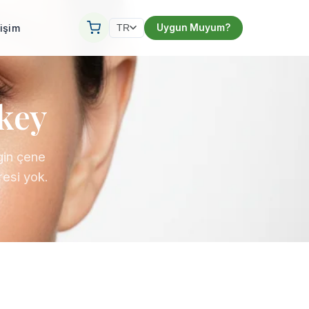
tişim
Uygun Muyum?
TR
rkey
gin çene
resi yok.