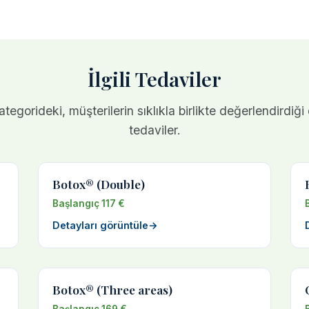
İlgili Tedaviler
tegorideki, müşterilerin sıklıkla birlikte değerlendirdiği
tedaviler.
Botox® (Double)
Başlangıç 117 €
Detayları görüntüle
→
Botox® (Three areas)