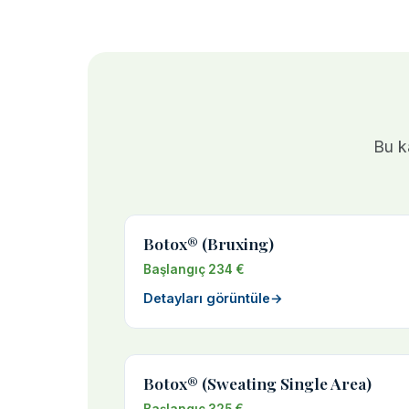
Bu ka
Botox® (Bruxing)
Başlangıç 234 €
Detayları görüntüle
→
Botox® (Sweating Single Area)