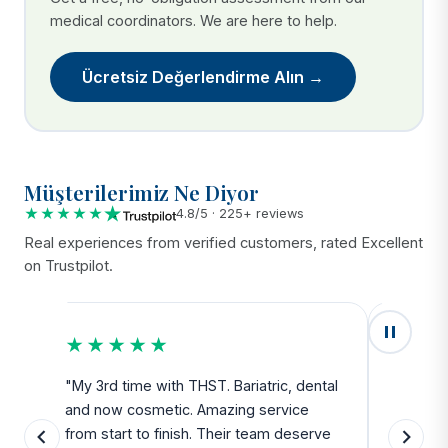
medical coordinators. We are here to help.
Ücretsiz Değerlendirme Alın →
Müşterilerimiz Ne Diyor
★★★★★
4.8/5 · 225+ reviews
Real experiences from verified customers, rated Excellent
on Trustpilot.
★★★★★
★★
u
"My 3rd time with THST. Bariatric, dental
"Exceed
and now cosmetic. Amazing service
SAFE. Fr
from start to finish. Their team deserve
departu