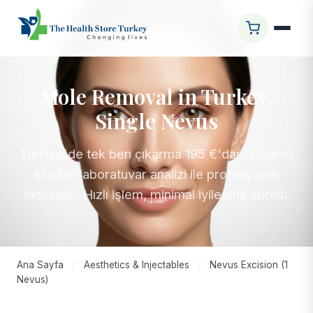
Mole Removal in Turkey,
Single Nevus
Türkiye'de tek ben çıkarma 195 €'dan. Lisanslı
klinikte laboratuvar analizi ile profesyonel
eksizyon. Hızlı işlem, minimal iyileşme süresi.
Ana Sayfa
/
Aesthetics & Injectables
/
Nevus Excision (1
Nevus)