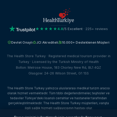
★★★★★
4.8
/5 Excellent
· 225+ reviews
Devlet Onaylı
JCI Akrediteli
10.000+ Desteklenen Müşteri
The Health Store Turkey · Registered medical tourism provider in
Turkey · Licensed by the Turkish Ministry of Health
Bolton: Melrose House, 183 Chorley New Rd, BL1 4QZ
Glasgow: 24-26 Wilson Street, G1 1SS
The Health Store Turkey yalnızca uluslararası medikal turizm aracısı
olarak hizmet vermektedir. Tüm tıbbi değerlendirmeler, teşhisler ve
tedaviler Türkiye'deki lisanslı cerrahlar ve hastaneler tarafından
gerçekleştirilmektedir. The Health Store Turkey müşterileri, varışta
ilgili sağlık hizmeti sağlayıcısının hastası olur.
© 2026 The Health Store Turkey. Tüm hakları saklıdır. · Web Tasarım: