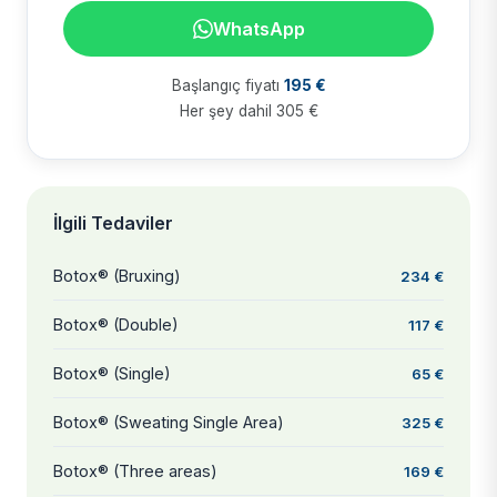
WhatsApp
Başlangıç fiyatı
195 €
Her şey dahil 305 €
İlgili Tedaviler
Botox® (Bruxing)
234 €
Botox® (Double)
117 €
Botox® (Single)
65 €
Botox® (Sweating Single Area)
325 €
Botox® (Three areas)
169 €