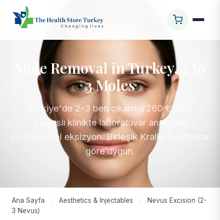
Mole Removal in Turkey, 2 to
3 Moles
Türkiye'de 2-3 ben çıkarma 260 €'dan.
Lisanslı klinikte laboratuvar analizi ile
profesyonel eksizyon. Birleşik Krallık fiyatlarına
göre uygun.
Ana Sayfa
/
Aesthetics & Injectables
/
Nevus Excision (2-
3 Nevus)