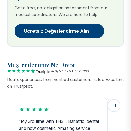
Get a free, no-obligation assessment from our
medical coordinators. We are here to help.
Ücretsiz Değerlendirme Alın →
Müşterilerimiz Ne Diyor
★★★★★
4.8/5 · 225+ reviews
Real experiences from verified customers, rated Excellent
on Trustpilot.
★★★★★
★★
u
"My 3rd time with THST. Bariatric, dental
"Exceed
and now cosmetic. Amazing service
SAFE. Fr