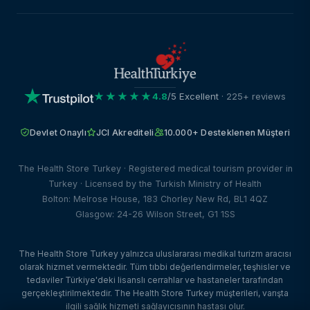
★★★★★
4.8
/5 Excellent
· 225+ reviews
Devlet Onaylı
JCI Akrediteli
10.000+ Desteklenen Müşteri
The Health Store Turkey · Registered medical tourism provider in
Turkey · Licensed by the Turkish Ministry of Health
Bolton: Melrose House, 183 Chorley New Rd, BL1 4QZ
Glasgow: 24-26 Wilson Street, G1 1SS
The Health Store Turkey yalnızca uluslararası medikal turizm aracısı
olarak hizmet vermektedir. Tüm tıbbi değerlendirmeler, teşhisler ve
tedaviler Türkiye'deki lisanslı cerrahlar ve hastaneler tarafından
gerçekleştirilmektedir. The Health Store Turkey müşterileri, varışta
ilgili sağlık hizmeti sağlayıcısının hastası olur.