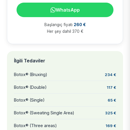
WhatsApp
Başlangıç fiyatı
260 €
Her şey dahil 370 €
İlgili Tedaviler
Botox® (Bruxing)
234 €
Botox® (Double)
117 €
Botox® (Single)
65 €
Botox® (Sweating Single Area)
325 €
Botox® (Three areas)
169 €