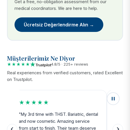
Get a free, no-obligation assessment from our
medical coordinators. We are here to help.
Ücretsiz Değerlendirme Alın →
Müşterilerimiz Ne Diyor
★★★★★
4.8/5 · 225+ reviews
Real experiences from verified customers, rated Excellent
on Trustpilot.
★★★★★
★★
u
"My 3rd time with THST. Bariatric, dental
"Exceed
and now cosmetic. Amazing service
SAFE. Fr
from start to finish. Their team deserve
departu