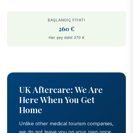
BAŞLANGIÇ FIYATI
260 €
Her şey dahil 370 €
BEFORE
AFTER
UK Aftercare: We Are
Here When You Get
Home
Unlike other medical tourism companies,
we do not leave you on your own once