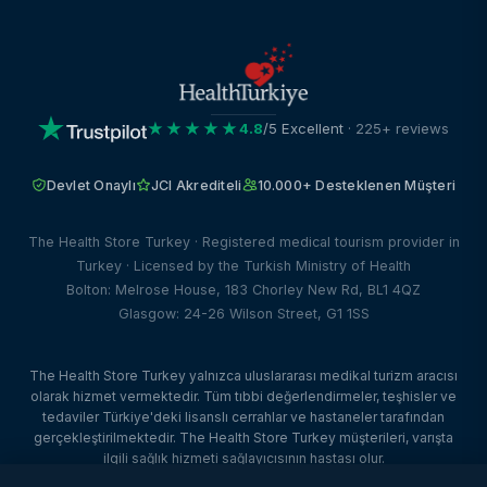
★★★★★
4.8
/5 Excellent
· 225+ reviews
Devlet Onaylı
JCI Akrediteli
10.000+ Desteklenen Müşteri
The Health Store Turkey · Registered medical tourism provider in
Turkey · Licensed by the Turkish Ministry of Health
Bolton: Melrose House, 183 Chorley New Rd, BL1 4QZ
Glasgow: 24-26 Wilson Street, G1 1SS
The Health Store Turkey yalnızca uluslararası medikal turizm aracısı
olarak hizmet vermektedir. Tüm tıbbi değerlendirmeler, teşhisler ve
tedaviler Türkiye'deki lisanslı cerrahlar ve hastaneler tarafından
gerçekleştirilmektedir. The Health Store Turkey müşterileri, varışta
ilgili sağlık hizmeti sağlayıcısının hastası olur.
© 2026 The Health Store Turkey. Tüm hakları saklıdır. · Web Tasarım: