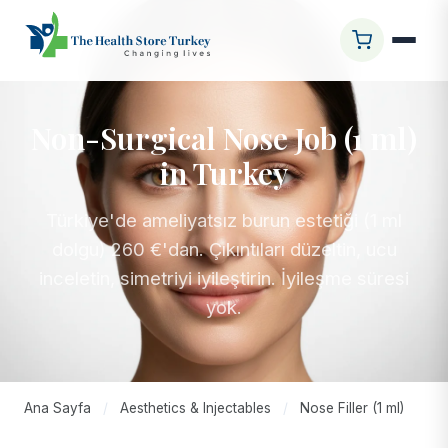
Non-Surgical Nose Job (1 ml)
in Turkey
Türkiye'de ameliyatsız burun estetiği (1 ml
dolgu) 260 €'dan. Çıkıntıları düzeltin, ucu
inceletin, simetriyi iyileştirin. İyileşme süresi
yok.
Ana Sayfa
/
Aesthetics & Injectables
/
Nose Filler (1 ml)