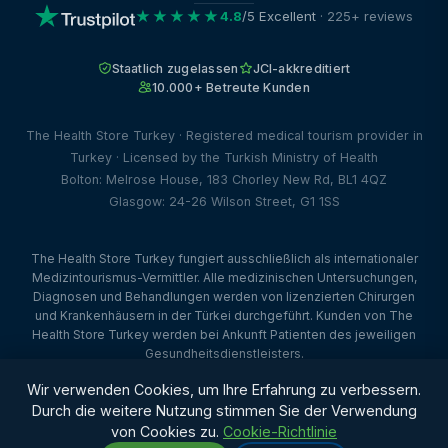
★★★★★
4.8
/5 Excellent
· 225+ reviews
Staatlich zugelassen
JCI-akkreditiert
10.000+ Betreute Kunden
The Health Store Turkey · Registered medical tourism provider in
Turkey · Licensed by the Turkish Ministry of Health
Bolton: Melrose House, 183 Chorley New Rd, BL1 4QZ
Glasgow: 24-26 Wilson Street, G1 1SS
The Health Store Turkey fungiert ausschließlich als internationaler
Medizintourismus-Vermittler. Alle medizinischen Untersuchungen,
Diagnosen und Behandlungen werden von lizenzierten Chirurgen
und Krankenhäusern in der Türkei durchgeführt. Kunden von The
Health Store Turkey werden bei Ankunft Patienten des jeweiligen
Gesundheitsdienstleisters.
© 2026 The Health Store Turkey. Alle Rechte vorbehalten. ·
Wir verwenden Cookies, um Ihre Erfahrung zu verbessern.
Webdesign von Dataface Ltd ·
Client Portal
Durch die weitere Nutzung stimmen Sie der Verwendung
von Cookies zu.
Cookie-Richtlinie