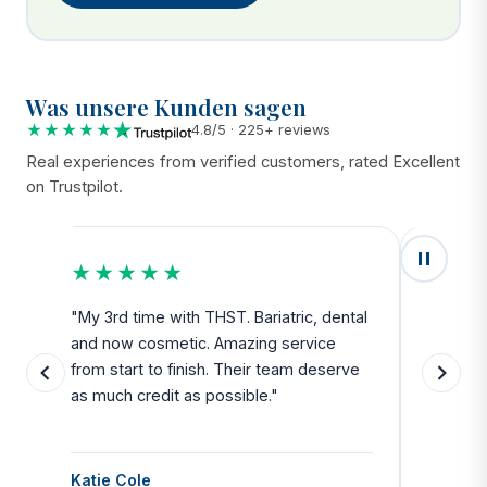
Was unsere Kunden sagen
★★★★★
4.8/5 · 225+ reviews
Real experiences from verified customers, rated Excellent
on Trustpilot.
★★★★★
★★
u
"My 3rd time with THST. Bariatric, dental
"Exceed
and now cosmetic. Amazing service
SAFE. Fr
from start to finish. Their team deserve
departu
as much credit as possible."
side all 
Katie Cole
Debbie