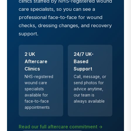
clinics staffed by NHS-registered wound
care specialists, so you can see a
professional face-to-face for wound
checks, dressing changes, and recovery
support.
2 UK
24/7 UK-
Aftercare
Based
Clinics
Support
NHS-registered
Call, message, or
wound care
send photos for
specialists
advice anytime,
available for
our team is
face-to-face
always available
appointments
Read our full aftercare commitment →