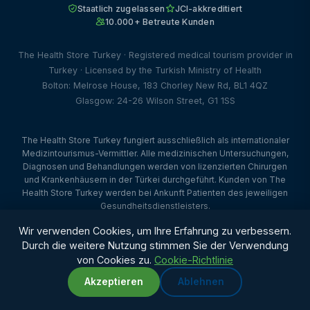
Staatlich zugelassen
JCI-akkreditiert
10.000+ Betreute Kunden
The Health Store Turkey · Registered medical tourism provider in
Turkey · Licensed by the Turkish Ministry of Health
Bolton: Melrose House, 183 Chorley New Rd, BL1 4QZ
Glasgow: 24-26 Wilson Street, G1 1SS
The Health Store Turkey fungiert ausschließlich als internationaler
Medizintourismus-Vermittler. Alle medizinischen Untersuchungen,
Diagnosen und Behandlungen werden von lizenzierten Chirurgen
und Krankenhäusern in der Türkei durchgeführt. Kunden von The
Health Store Turkey werden bei Ankunft Patienten des jeweiligen
Gesundheitsdienstleisters.
© 2026 The Health Store Turkey. Alle Rechte vorbehalten. ·
Wir verwenden Cookies, um Ihre Erfahrung zu verbessern.
Webdesign von Dataface Ltd ·
Client Portal
Durch die weitere Nutzung stimmen Sie der Verwendung
von Cookies zu.
Cookie-Richtlinie
Akzeptieren
Ablehnen
WhatsApp
Chat with us