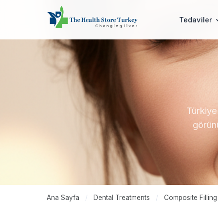
Tedaviler
Türkiye
görünü
Ana Sayfa
/
Dental Treatments
/
Composite Filling