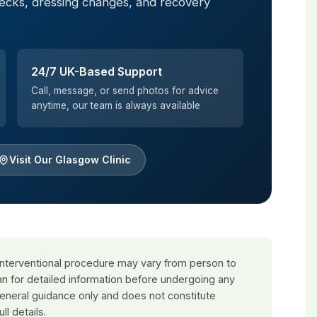
hecks, dressing changes, and recovery
24/7 UK-Based Support
Call, message, or send photos for advice
anytime, our team is always available
Visit Our Glasgow Clinic
 interventional procedure may vary from person to
an for detailed information before undergoing any
general guidance only and does not constitute
ull details.