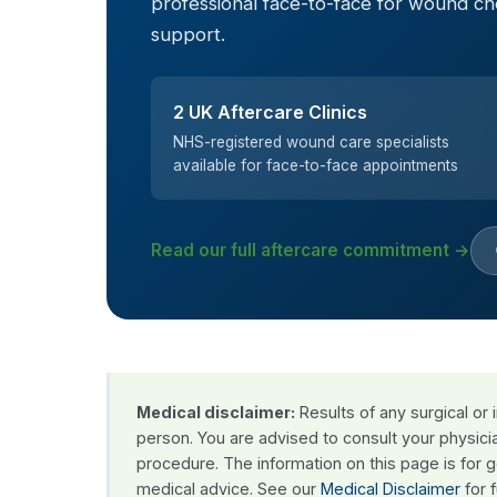
professional face-to-face for wound c
support.
2 UK Aftercare Clinics
NHS-registered wound care specialists
available for face-to-face appointments
Read our full aftercare commitment →
Medical disclaimer:
Results of any surgical or
person. You are advised to consult your physici
procedure. The information on this page is for 
medical advice. See our
Medical Disclaimer
for f