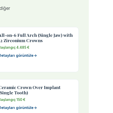
 diğer
All-on-6 Full Arch (Single Jaw) with
12 Zirconium Crowns
Başlangıç 4.485 €
Detayları görüntüle
→
Ceramic Crown Over Implant
(Single Tooth)
Başlangıç 150 €
Detayları görüntüle
→