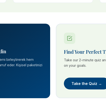
din
Find Your Perfect 
lemi birleştirerek hem
Take our 2-minute quiz a
ruf eder. Kişisel paketinizi
on your goals.
Take the Quiz →