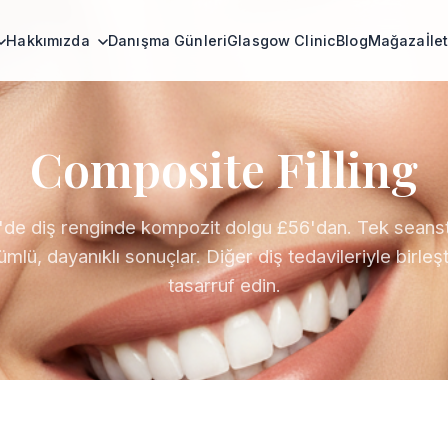
Hakkımızda
Danışma Günleri
Glasgow Clinic
Blog
Mağaza
İle
Composite Filling
'de diş renginde kompozit dolgu £56'dan. Tek seans
mlü, dayanıklı sonuçlar. Diğer diş tedavileriyle birleşt
tasarruf edin.