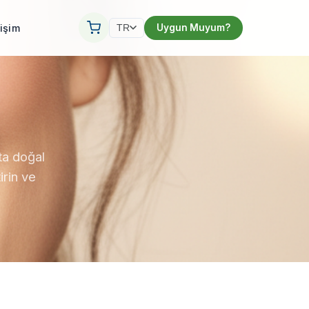
tişim
Uygun Muyum?
TR
ta doğal
irin ve