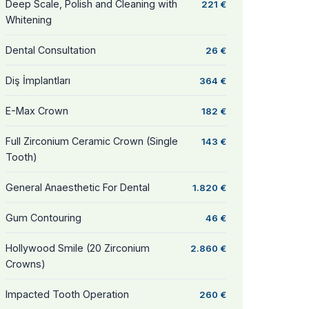
Deep Scale, Polish and Cleaning with
221 €
Whitening
Dental Consultation
26 €
Diş İmplantları
364 €
E-Max Crown
182 €
Full Zirconium Ceramic Crown (Single
143 €
Tooth)
General Anaesthetic For Dental
1.820 €
Gum Contouring
46 €
Hollywood Smile (20 Zirconium
2.860 €
Crowns)
Impacted Tooth Operation
260 €