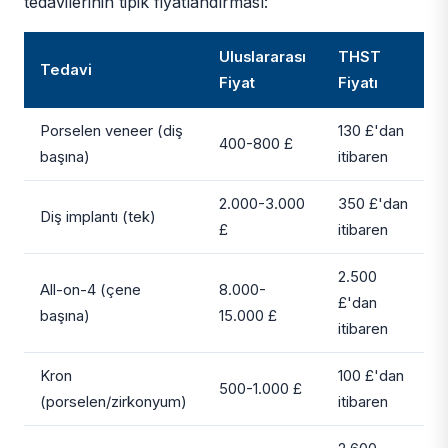
tedavilerinin tipik fiyatlandırması:
Uluslararası
THST
Tedavi
Fiyat
Fiyatı
Porselen veneer (diş
130 £'dan
400-800 £
başına)
itibaren
2.000-3.000
350 £'dan
Diş implantı (tek)
£
itibaren
2.500
All-on-4 (çene
8.000-
£'dan
başına)
15.000 £
itibaren
Kron
100 £'dan
500-1.000 £
(porselen/zirkonyum)
itibaren