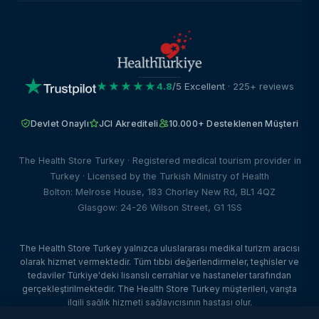
★★★★★
4.8
/5 Excellent
· 225+ reviews
Devlet Onaylı
JCI Akrediteli
10.000+ Desteklenen Müşteri
The Health Store Turkey · Registered medical tourism provider in
Turkey · Licensed by the Turkish Ministry of Health
Bolton: Melrose House, 183 Chorley New Rd, BL1 4QZ
Glasgow: 24-26 Wilson Street, G1 1SS
The Health Store Turkey yalnızca uluslararası medikal turizm aracısı
olarak hizmet vermektedir. Tüm tıbbi değerlendirmeler, teşhisler ve
tedaviler Türkiye'deki lisanslı cerrahlar ve hastaneler tarafından
gerçekleştirilmektedir. The Health Store Turkey müşterileri, varışta
ilgili sağlık hizmeti sağlayıcısının hastası olur.
© 2026 The Health Store Turkey. Tüm hakları saklıdır. · Web Tasarım: