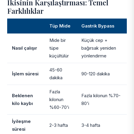
İkisinin Karşılaştırması: Temel
Farklılıklar
Tüp Mide
Gastrik Bypass
Mide bir
Küçük cep +
Nasıl çalışır
tüpe
bağırsak yeniden
küçültülür
yönlendirme
45-60
İşlem süresi
90-120 dakika
dakika
Fazla
Beklenen
Fazla kilonun %70-
kilonun
kilo kaybı
80'i
%60-70'i
İyileşme
2-3 hafta
3-4 hafta
süresi