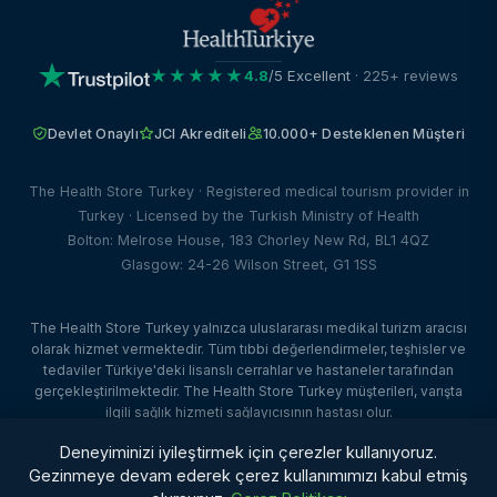
★★★★★
4.8
/5 Excellent
· 225+ reviews
Devlet Onaylı
JCI Akrediteli
10.000+ Desteklenen Müşteri
The Health Store Turkey · Registered medical tourism provider in
Turkey · Licensed by the Turkish Ministry of Health
Bolton: Melrose House, 183 Chorley New Rd, BL1 4QZ
Glasgow: 24-26 Wilson Street, G1 1SS
The Health Store Turkey yalnızca uluslararası medikal turizm aracısı
olarak hizmet vermektedir. Tüm tıbbi değerlendirmeler, teşhisler ve
tedaviler Türkiye'deki lisanslı cerrahlar ve hastaneler tarafından
gerçekleştirilmektedir. The Health Store Turkey müşterileri, varışta
ilgili sağlık hizmeti sağlayıcısının hastası olur.
© 2026 The Health Store Turkey. Tüm hakları saklıdır. · Web Tasarım:
Deneyiminizi iyileştirmek için çerezler kullanıyoruz.
Dataface Ltd ·
Client Portal
Gezinmeye devam ederek çerez kullanımımızı kabul etmiş