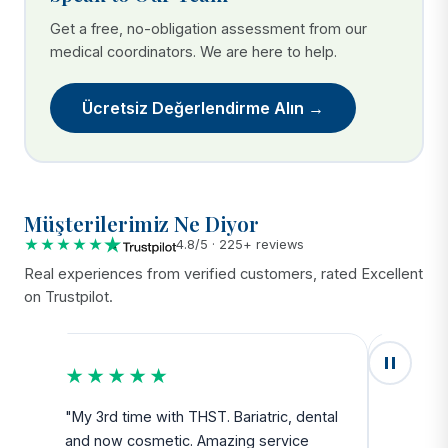
Get a free, no-obligation assessment from our
medical coordinators. We are here to help.
Ücretsiz Değerlendirme Alın →
Müşterilerimiz Ne Diyor
★★★★★
4.8/5 · 225+ reviews
Real experiences from verified customers, rated Excellent
on Trustpilot.
★★★★★
★★
u
"My 3rd time with THST. Bariatric, dental
"Exceed
and now cosmetic. Amazing service
SAFE. Fr