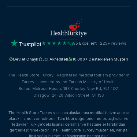
★★★★★
4.8
/5 Excellent
· 225+ reviews
Devlet Onaylı
JCI Akrediteli
10.000+ Desteklenen Müşteri
The Health Store Turkey · Registered medical tourism provider in
Turkey · Licensed by the Turkish Ministry of Health
Bolton: Melrose House, 183 Chorley New Rd, BL1 4QZ
Glasgow: 24-26 Wilson Street, G1 1SS
The Health Store Turkey yalnızca uluslararası medikal turizm aracısı
olarak hizmet vermektedir. Tüm tıbbi değerlendirmeler, teşhisler ve
tedaviler Türkiye'deki lisanslı cerrahlar ve hastaneler tarafından
gerçekleştirilmektedir. The Health Store Turkey müşterileri, varışta
ilgili sağlık hizmeti sağlayıcısının hastası olur.