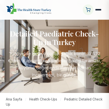
Detailed Paediatric Check-
Up in Turkey
Türkiye'de detaylı çocuk sağlık kontrolü 422
€'den. Kapsamlı kan panelleri, alerji taraması,
büyüme değerlendirmesi ve uzman
incelemesi, bir günde.
Ana Sayfa
/
Health Check-Ups
/
Pediatric Detailed Check
Up