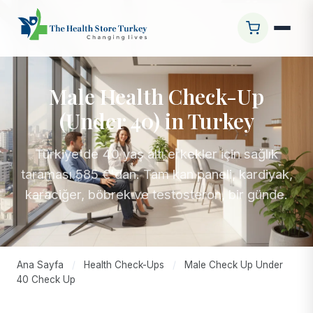
Male Health Check-Up
(Under 40) in Turkey
Türkiye'de 40 yaş altı erkekler için sağlık
taraması 585 €'dan. Tam kan paneli, kardiyak,
karaciğer, böbrek ve testosteron, bir günde.
Ana Sayfa
/
Health Check-Ups
/
Male Check Up Under
40 Check Up