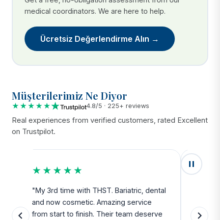
medical coordinators. We are here to help.
Ücretsiz Değerlendirme Alın →
Müşterilerimiz Ne Diyor
★★★★★
4.8/5 · 225+ reviews
Real experiences from verified customers, rated Excellent
on Trustpilot.
★★★★★
★★
u
"My 3rd time with THST. Bariatric, dental
"Exceed
and now cosmetic. Amazing service
SAFE. Fr
from start to finish. Their team deserve
departu