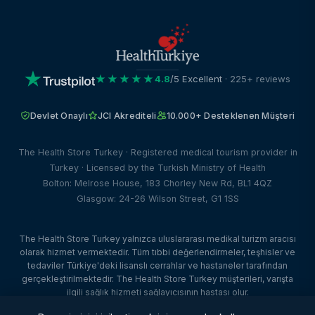
★★★★★
4.8
/5 Excellent
· 225+ reviews
Devlet Onaylı
JCI Akrediteli
10.000+ Desteklenen Müşteri
The Health Store Turkey · Registered medical tourism provider in
Turkey · Licensed by the Turkish Ministry of Health
Bolton: Melrose House, 183 Chorley New Rd, BL1 4QZ
Glasgow: 24-26 Wilson Street, G1 1SS
The Health Store Turkey yalnızca uluslararası medikal turizm aracısı
olarak hizmet vermektedir. Tüm tıbbi değerlendirmeler, teşhisler ve
tedaviler Türkiye'deki lisanslı cerrahlar ve hastaneler tarafından
gerçekleştirilmektedir. The Health Store Turkey müşterileri, varışta
ilgili sağlık hizmeti sağlayıcısının hastası olur.
© 2026 The Health Store Turkey. Tüm hakları saklıdır. · Web Tasarım: