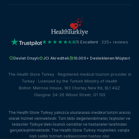
★★★★★
4.8
/5 Excellent
· 225+ reviews
Devlet Onaylı
JCI Akrediteli
10.000+ Desteklenen Müşteri
The Health Store Turkey · Registered medical tourism provider in
Turkey · Licensed by the Turkish Ministry of Health
Bolton: Melrose House, 183 Chorley New Rd, BL1 4QZ
Glasgow: 24-26 Wilson Street, G1 1SS
The Health Store Turkey yalnızca uluslararası medikal turizm aracısı
olarak hizmet vermektedir. Tüm tıbbi değerlendirmeler, teşhisler ve
tedaviler Türkiye'deki lisanslı cerrahlar ve hastaneler tarafından
gerçekleştirilmektedir. The Health Store Turkey müşterileri, varışta
ilgili sağlık hizmeti sağlayıcısının hastası olur.