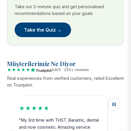
Take our 2-minute quiz and get personalised
recommendations based on your goals.
Take the Quiz →
Müşterilerimiz Ne Diyor
★★★★★
4.8/5 · 225+ reviews
Real experiences from verified customers, rated Excellent
on Trustpilot.
★★★★★
★★
u
"My 3rd time with THST. Bariatric, dental
"Exceed
and now cosmetic. Amazing service
SAFE. Fr