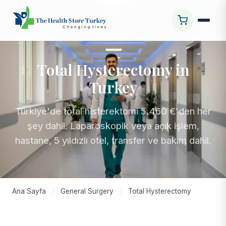
Total Hysterectomy in
Turkey
Türkiye'de total histerektomi 5.460 €'den her
şey dahil. Laparoskopik veya açık işlem,
hastane, 5 yıldızlı otel, transfer ve bakım dahil.
Ana Sayfa
/
General Surgery
/
Total Hysterectomy