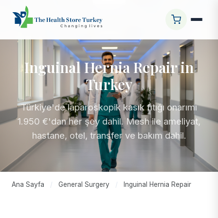
Inguinal Hernia Repair in
Turkey
Türkiye'de laparoskopik kasık fıtığı onarımı
1.950 €'dan her şey dahil. Mesh ile ameliyat,
hastane, otel, transfer ve bakım dahil.
Ana Sayfa
/
General Surgery
/
Inguinal Hernia Repair