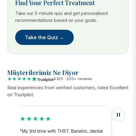
Find Your Perfect Treatment
Take our 2-minute quiz and get personalised
recommendations based on your goals.
Take the Quiz →
Müşterilerimiz Ne Diyor
★★★★★
4.8/5 · 225+ reviews
Real experiences from verified customers, rated Excellent
on Trustpilot.
★★★★★
★★
u
"My 3rd time with THST. Bariatric, dental
"Exceed