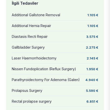
İlgili Tedaviler
Additional Gallstone Removal
1.105 €
Additional Hernia Repair
1.105 €
Diastasis Recti Repair
3.575 €
Gallbladder Surgery
2.275 €
Laser Haemorrhoidectomy
2.145 €
Nissen Fundoplication (Reflux Surgery)
1.950 €
Parathyroidectomy For Adenoma (Galen)
4.940 €
Prolapsus Surgery
5.590 €
Rectal prolapse surgery
6.851 €