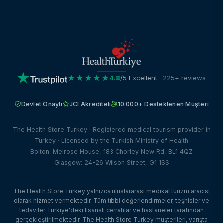
★★★★★
4.8
/5 Excellent
· 225+ reviews
Devlet Onaylı
JCI Akrediteli
10.000+ Desteklenen Müşteri
The Health Store Turkey · Registered medical tourism provider in
Turkey · Licensed by the Turkish Ministry of Health
Bolton: Melrose House, 183 Chorley New Rd, BL1 4QZ
Glasgow: 24-26 Wilson Street, G1 1SS
The Health Store Turkey yalnızca uluslararası medikal turizm aracısı
olarak hizmet vermektedir. Tüm tıbbi değerlendirmeler, teşhisler ve
tedaviler Türkiye'deki lisanslı cerrahlar ve hastaneler tarafından
gerçekleştirilmektedir. The Health Store Turkey müşterileri, varışta