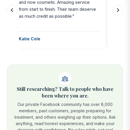
and now cosmetic. Amazing service
SAFE. Fr
from start to finish. Their team deserve
departu
as much credit as possible."
side all 
Katie Cole
Debbie
Still researching? Talk to people who have
been where you are.
Our private Facebook community has over 8,000
members, past customers, people preparing for
treatment, and others weighing up their options. Ask
anything, read honest experiences, and make your
decision with confidence. No sales pitch, just real