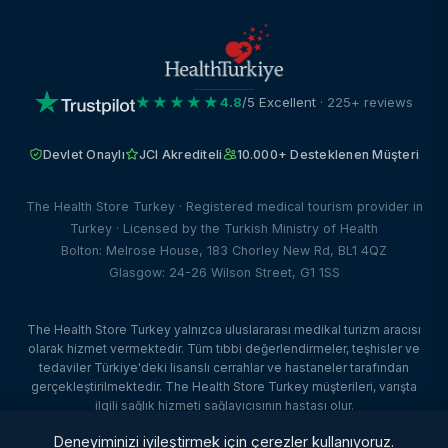
★★★★★
4.8
/5 Excellent
· 225+ reviews
Devlet Onaylı
JCI Akrediteli
10.000+ Desteklenen Müşteri
The Health Store Turkey · Registered medical tourism provider in
Turkey · Licensed by the Turkish Ministry of Health
Bolton: Melrose House, 183 Chorley New Rd, BL1 4QZ
Glasgow: 24-26 Wilson Street, G1 1SS
The Health Store Turkey yalnızca uluslararası medikal turizm aracısı
olarak hizmet vermektedir. Tüm tıbbi değerlendirmeler, teşhisler ve
tedaviler Türkiye'deki lisanslı cerrahlar ve hastaneler tarafından
gerçekleştirilmektedir. The Health Store Turkey müşterileri, varışta
ilgili sağlık hizmeti sağlayıcısının hastası olur.
© 2026 The Health Store Turkey. Tüm hakları saklıdır. · Web Tasarım:
Deneyiminizi iyileştirmek için çerezler kullanıyoruz.
Dataface Ltd ·
Client Portal