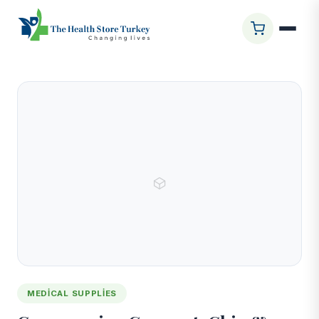
Ana Sayfa
/
Mağaza
/
Compression Garment, Chin &
Neck
MEDICAL SUPPLIES