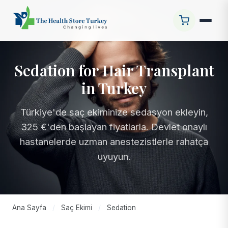
Sedation for Hair Transplant
in Turkey
Türkiye'de saç ekiminize sedasyon ekleyin,
325 €'den başlayan fiyatlarla. Devlet onaylı
hastanelerde uzman anestezistlerle rahatça
uyuyun.
Ana Sayfa
/
Saç Ekimi
/
Sedation