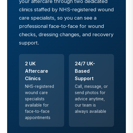
your aftercare through two dedicated
clinics staffed by NHS-registered wound
care specialists, so you can see a
professional face-to-face for wound
checks, dressing changes, and recovery
support.
2 UK
24/7 UK-
Aftercare
Based
Clinics
Support
NHS-registered
Call, message, or
wound care
send photos for
specialists
advice anytime,
available for
our team is
face-to-face
always available
appointments