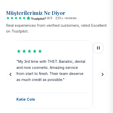
Müşterilerimiz Ne Diyor
★★★★★
4.8/5 · 225+ reviews
Real experiences from verified customers, rated Excellent
on Trustpilot.
★★★★★
★★
u
"My 3rd time with THST. Bariatric, dental
"Exceed
and now cosmetic. Amazing service
SAFE. Fr
from start to finish. Their team deserve
departu
as much credit as possible."
side all 
Katie Cole
Debbie