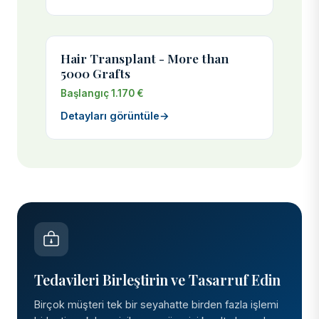
Hair Transplant - More than
5000 Grafts
Başlangıç 1.170 €
Detayları görüntüle
→
Tedavileri Birleştirin ve Tasarruf Edin
Birçok müşteri tek bir seyahatte birden fazla işlemi