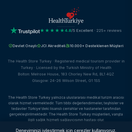
★★★★★
4.8
/5 Excellent
· 225+ reviews
Devlet Onaylı
JCI Akrediteli
10.000+ Desteklenen Müşteri
The Health Store Turkey · Registered medical tourism provider in
Turkey · Licensed by the Turkish Ministry of Health
Bolton: Melrose House, 183 Chorley New Rd, BL1 4QZ
Glasgow: 24-26 Wilson Street, G1 1SS
The Health Store Turkey yalnızca uluslararası medikal turizm aracısı
olarak hizmet vermektedir. Tüm tıbbi değerlendirmeler, teşhisler ve
tedaviler Türkiye'deki lisanslı cerrahlar ve hastaneler tarafından
gerçekleştirilmektedir. The Health Store Turkey müşterileri, varışta
ilgili sağlık hizmeti sağlayıcısının hastası olur.
© 2026 The Health Store Turkey. Tüm hakları saklıdır. · Web Tasarım:
Deneyiminizi iyileştirmek için çerezler kullanıyoruz.
Dataface Ltd ·
Client Portal